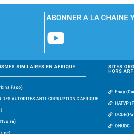
ABONNER A LA CHAINE 
Y
o
u
ISMES SIMILAIRES EN AFRIQUE
SITES OR
HORS ARF
t
rkina Faso)
Enap (Ca
u
 DES AUTORITES ANTI-CORRUPTION D’AFRIQUE
HATVP (F
b
)
OCDE(Pa
’Ivoire)
e
ONUDC
urice)