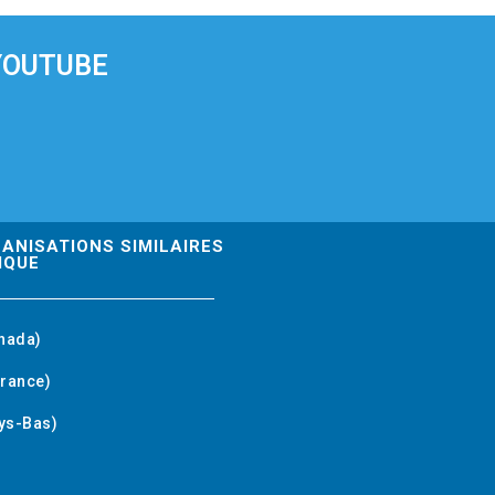
YOUTUBE
GANISATIONS SIMILAIRES
IQUE
nada)
rance)
ys-Bas)