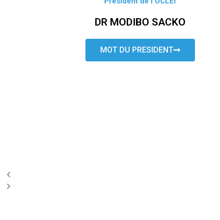
Président de l’OCLEI
DR MODIBO SACKO
MOT DU PRESIDENT
P
N
r
e
e
x
v
t