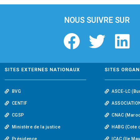
i
o
u
NOUS SUIVRE SUR
s
F
T
L
a
w
i
c
i
n
SITES EXTERNES NATIONAUX
SITES ORGAN
e
t
k
BVG
ASCE-LC (Bu
b
t
e
CENTIF
ASSOCIATION
o
e
d
CGSP
CNAC (Maroc
Ministère de la justice
HABG (Cote d
o
r
i
Présidence
ICAC (Ile Ma