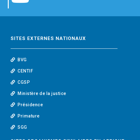
b
t
e
o
o
e
d
u
o
r
i
t
SITES EXTERNES NATIONAUX
k
n
u
BVG
b
CENTIF
CGSP
e
Ministère de la justice
Présidence
Primature
SGG