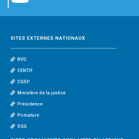
b
t
e
o
o
e
d
u
o
r
i
t
SITES EXTERNES NATIONAUX
k
n
u
BVG
b
CENTIF
CGSP
e
Ministère de la justice
Présidence
Primature
SGG