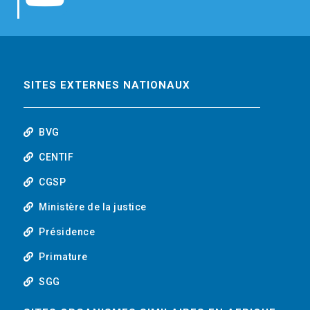
b
t
e
o
o
e
d
u
o
r
i
t
SITES EXTERNES NATIONAUX
k
n
u
BVG
b
CENTIF
CGSP
e
Ministère de la justice
Présidence
Primature
SGG