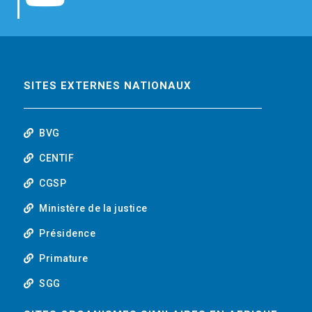
b
t
e
o
o
e
d
u
o
r
i
t
SITES EXTERNES NATIONAUX
k
n
u
BVG
b
CENTIF
CGSP
e
Ministère de la justice
Présidence
Primature
SGG