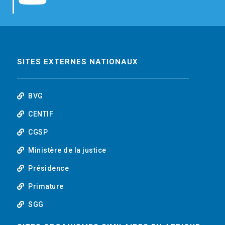
b
t
e
o
o
e
d
u
o
r
i
t
SITES EXTERNES NATIONAUX
k
n
u
BVG
b
CENTIF
CGSP
e
Ministère de la justice
Présidence
Primature
SGG