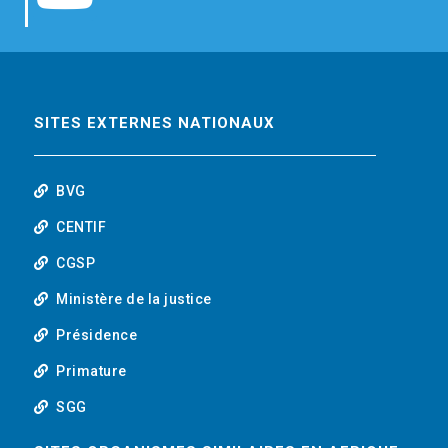
b
t
e
o
o
e
d
u
o
r
i
t
SITES EXTERNES NATIONAUX
k
n
u
BVG
b
CENTIF
CGSP
e
Ministère de la justice
Présidence
Primature
SGG