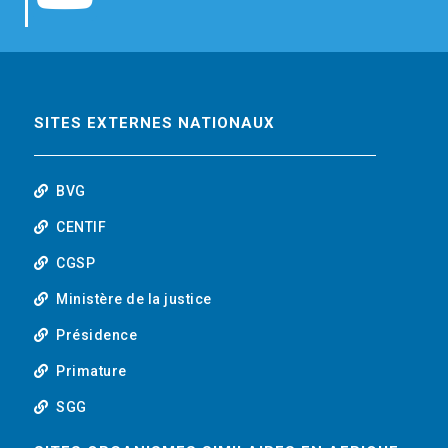
b
t
e
o
o
e
d
u
o
r
i
t
SITES EXTERNES NATIONAUX
k
n
u
BVG
b
CENTIF
CGSP
e
Ministère de la justice
Présidence
Primature
SGG