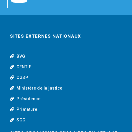
b
t
e
o
o
e
d
u
o
r
i
t
SITES EXTERNES NATIONAUX
k
n
u
BVG
b
CENTIF
CGSP
e
Ministère de la justice
Présidence
Primature
SGG