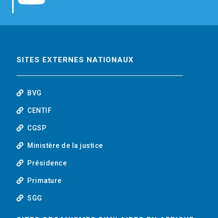
b
t
e
o
o
e
d
u
o
r
i
t
SITES EXTERNES NATIONAUX
k
n
u
BVG
b
CENTIF
CGSP
e
Ministère de la justice
Présidence
Primature
SGG