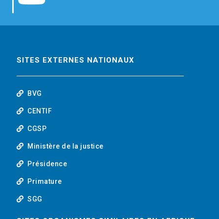
b
t
e
o
o
e
d
u
o
r
i
t
SITES EXTERNES NATIONAUX
k
n
u
BVG
b
CENTIF
CGSP
e
Ministère de la justice
Présidence
Primature
SGG