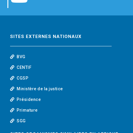
b
t
e
o
o
e
d
u
o
r
i
t
SITES EXTERNES NATIONAUX
k
n
u
BVG
b
CENTIF
CGSP
e
Ministère de la justice
Présidence
Primature
SGG