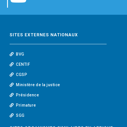
b
t
e
o
o
e
d
u
o
r
i
t
SITES EXTERNES NATIONAUX
k
n
u
BVG
b
CENTIF
CGSP
e
Ministère de la justice
Présidence
Primature
SGG