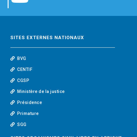
b
t
e
o
o
e
d
u
o
r
i
t
SITES EXTERNES NATIONAUX
k
n
u
BVG
b
CENTIF
CGSP
e
Ministère de la justice
Présidence
Primature
SGG