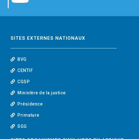
b
t
e
o
o
e
d
u
o
r
i
t
SITES EXTERNES NATIONAUX
k
n
u
BVG
b
CENTIF
CGSP
e
Ministère de la justice
Présidence
Primature
SGG