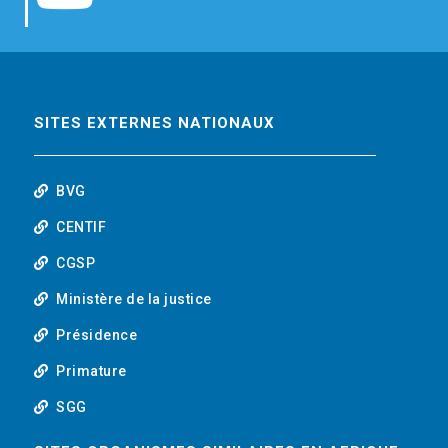
b
t
e
o
o
e
d
u
o
r
i
t
SITES EXTERNES NATIONAUX
k
n
u
BVG
b
CENTIF
CGSP
e
Ministère de la justice
Présidence
Primature
SGG