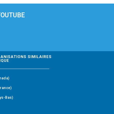
YOUTUBE
GANISATIONS SIMILAIRES
IQUE
nada)
rance)
ys-Bas)