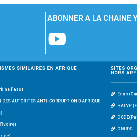
ABONNER A LA CHAINE 
Y
o
u
ISMES SIMILAIRES EN AFRIQUE
SITES OR
HORS ARF
t
rkina Faso)
Enap (Ca
u
 DES AUTORITES ANTI-CORRUPTION D’AFRIQUE
HATVP (F
b
)
OCDE(Pa
’Ivoire)
e
ONUDC
urice)