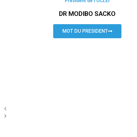
Président de l’OCLEI
DR MODIBO SACKO
MOT DU PRESIDENT
P
N
r
e
e
x
v
t