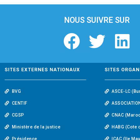
i
o
u
NOUS SUIVRE SUR
s
F
T
L
a
w
i
c
i
n
SITES EXTERNES NATIONAUX
SITES ORGAN
e
t
k
BVG
ASCE-LC (Bu
b
t
e
CENTIF
ASSOCIATION
o
e
d
CGSP
CNAC (Maroc
Ministère de la justice
HABG (Cote d
o
r
i
Présidence
ICAC (Ile Ma