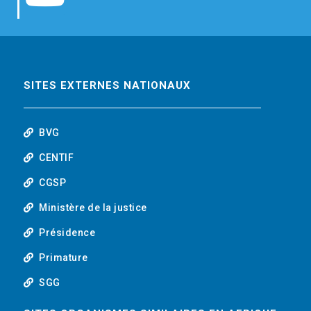
b
t
e
o
o
e
d
u
o
r
i
t
SITES EXTERNES NATIONAUX
k
n
u
BVG
b
CENTIF
CGSP
e
Ministère de la justice
Présidence
Primature
SGG