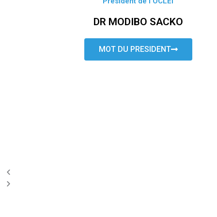
Président de l’OCLEI
DR MODIBO SACKO
MOT DU PRESIDENT
P
N
r
e
e
x
v
t