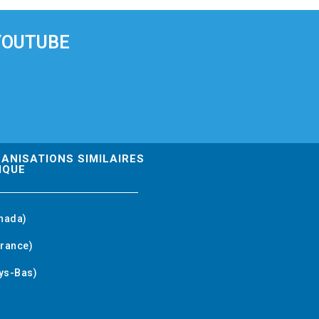
YOUTUBE
GANISATIONS SIMILAIRES
IQUE
nada)
rance)
ys-Bas)