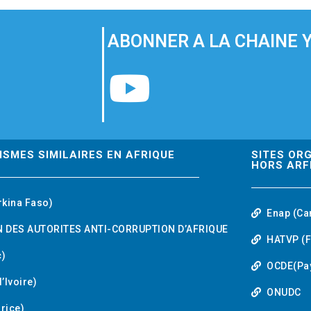
ABONNER A LA CHAINE 
Y
o
u
ISMES SIMILAIRES EN AFRIQUE
SITES OR
HORS ARF
t
rkina Faso)
Enap (Ca
u
 DES AUTORITES ANTI-CORRUPTION D’AFRIQUE
HATVP (F
b
)
OCDE(Pa
’Ivoire)
e
ONUDC
urice)