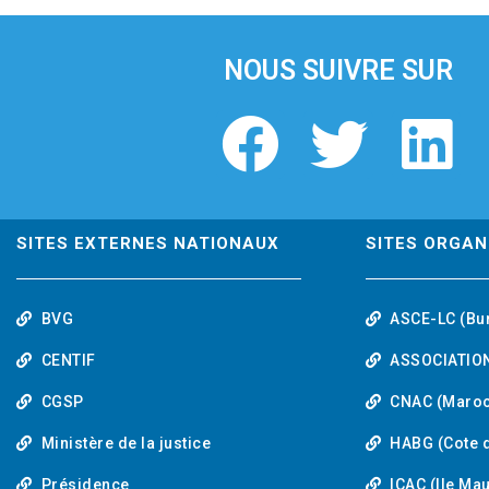
i
o
u
NOUS SUIVRE SUR
s
F
T
L
a
w
i
c
i
n
SITES EXTERNES NATIONAUX
SITES ORGAN
e
t
k
BVG
ASCE-LC (Bu
b
t
e
CENTIF
ASSOCIATION
o
e
d
CGSP
CNAC (Maroc
Ministère de la justice
HABG (Cote d
o
r
i
Présidence
ICAC (Ile Ma