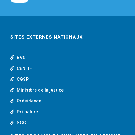
b
t
e
o
o
e
d
u
o
r
i
t
SITES EXTERNES NATIONAUX
k
n
u
BVG
b
CENTIF
CGSP
e
Ministère de la justice
Présidence
Primature
SGG