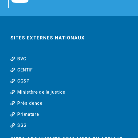
b
t
e
o
o
e
d
u
o
r
i
t
SITES EXTERNES NATIONAUX
k
n
u
BVG
b
CENTIF
CGSP
e
Ministère de la justice
Présidence
Primature
SGG