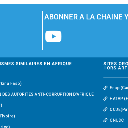
ABONNER A LA CHAINE 
Y
o
u
ISMES SIMILAIRES EN AFRIQUE
SITES OR
HORS ARF
t
rkina Faso)
Enap (Ca
u
 DES AUTORITES ANTI-CORRUPTION D’AFRIQUE
HATVP (F
b
)
OCDE(Pa
’Ivoire)
e
ONUDC
urice)