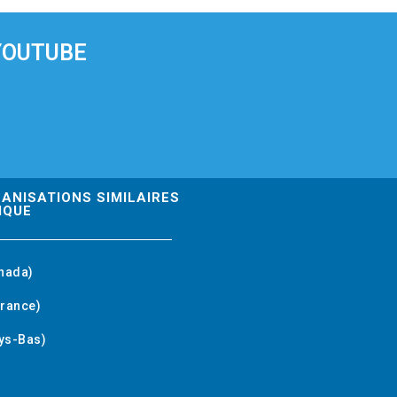
YOUTUBE
GANISATIONS SIMILAIRES
IQUE
nada)
rance)
ys-Bas)