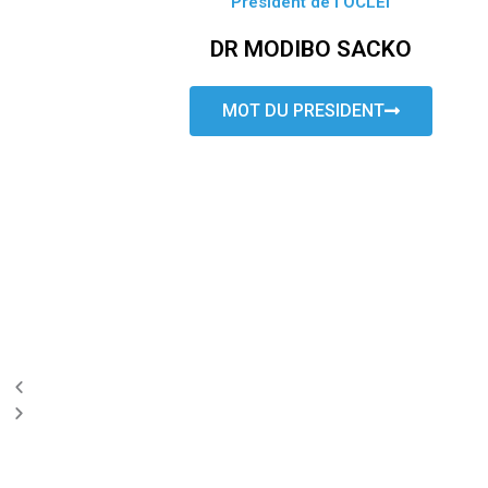
Président de l’OCLEI
DR MODIBO SACKO
MOT DU PRESIDENT
P
N
r
e
e
x
v
t