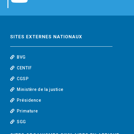
b
t
e
o
o
e
d
u
o
r
i
t
SITES EXTERNES NATIONAUX
k
n
u
BVG
b
CENTIF
CGSP
e
Ministère de la justice
Présidence
Primature
SGG