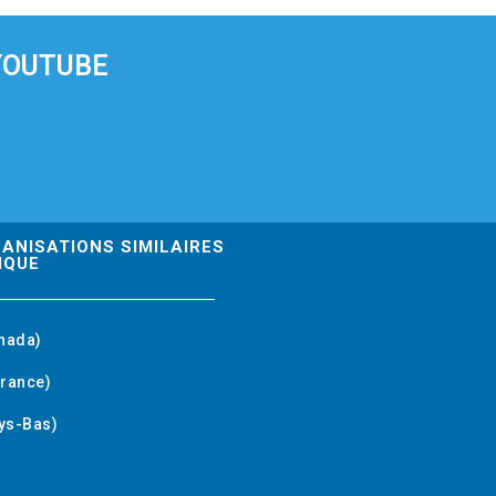
YOUTUBE
GANISATIONS SIMILAIRES
IQUE
nada)
rance)
ys-Bas)