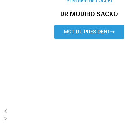
Président de l’OCLEI
DR MODIBO SACKO
MOT DU PRESIDENT
P
N
r
e
e
x
v
t