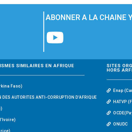
ABONNER A LA CHAINE 
Y
o
u
ISMES SIMILAIRES EN AFRIQUE
SITES OR
HORS ARF
t
rkina Faso)
Enap (Ca
u
 DES AUTORITES ANTI-CORRUPTION D’AFRIQUE
HATVP (F
b
)
OCDE(Pa
’Ivoire)
e
ONUDC
urice)