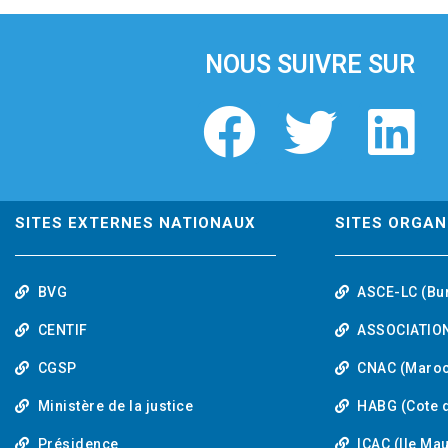
i
o
u
NOUS SUIVRE SUR
s
F
T
L
a
w
i
c
i
n
SITES EXTERNES NATIONAUX
SITES ORGAN
e
t
k
BVG
ASCE-LC (Bu
b
t
e
CENTIF
ASSOCIATION
o
e
d
CGSP
CNAC (Maroc
Ministère de la justice
HABG (Cote d
o
r
i
Présidence
ICAC (Ile Ma