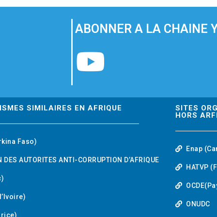
ABONNER A LA CHAINE 
Y
o
u
ISMES SIMILAIRES EN AFRIQUE
SITES OR
HORS ARF
t
rkina Faso)
Enap (Ca
u
 DES AUTORITES ANTI-CORRUPTION D’AFRIQUE
HATVP (F
b
)
OCDE(Pa
’Ivoire)
e
ONUDC
urice)