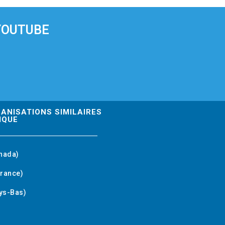
YOUTUBE
GANISATIONS SIMILAIRES
IQUE
nada)
rance)
ys-Bas)