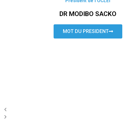
Président de l’OCLEI
DR MODIBO SACKO
MOT DU PRESIDENT
P
N
r
e
e
x
v
t