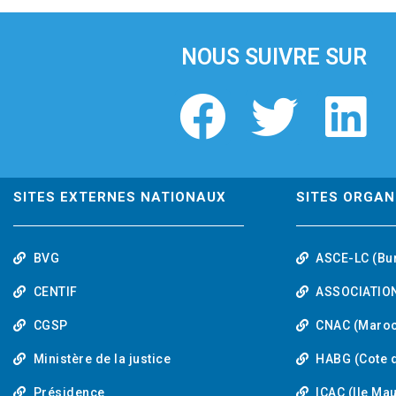
i
o
u
NOUS SUIVRE SUR
s
F
T
L
a
w
i
c
i
n
SITES EXTERNES NATIONAUX
SITES ORGAN
e
t
k
BVG
ASCE-LC (Bu
b
t
e
CENTIF
ASSOCIATION
o
e
d
CGSP
CNAC (Maroc
Ministère de la justice
HABG (Cote d
o
r
i
Présidence
ICAC (Ile Ma