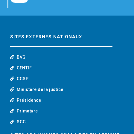
b
t
e
o
o
e
d
u
o
r
i
t
SITES EXTERNES NATIONAUX
k
n
u
BVG
b
CENTIF
CGSP
e
Ministère de la justice
Présidence
Primature
SGG