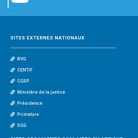
b
t
e
o
o
e
d
u
o
r
i
t
SITES EXTERNES NATIONAUX
k
n
u
BVG
b
CENTIF
CGSP
e
Ministère de la justice
Présidence
Primature
SGG