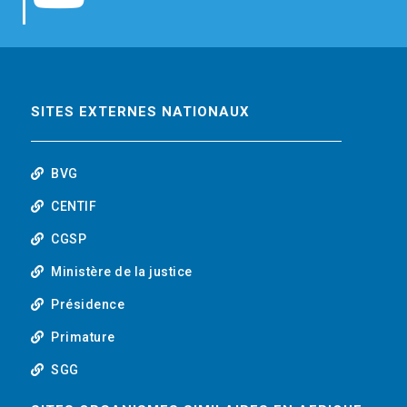
b
t
e
o
o
e
d
u
o
r
i
t
SITES EXTERNES NATIONAUX
k
n
u
BVG
b
CENTIF
CGSP
e
Ministère de la justice
Présidence
Primature
SGG