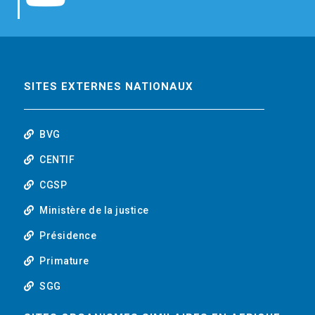
b
t
e
o
o
e
d
u
o
r
i
t
SITES EXTERNES NATIONAUX
k
n
u
BVG
b
CENTIF
CGSP
e
Ministère de la justice
Présidence
Primature
SGG