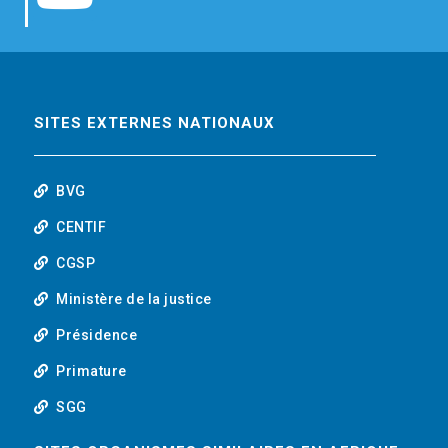
b
t
e
o
o
e
d
u
o
r
i
t
SITES EXTERNES NATIONAUX
k
n
u
BVG
b
CENTIF
CGSP
e
Ministère de la justice
Présidence
Primature
SGG