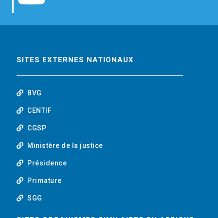
b
t
e
o
o
e
d
u
o
r
i
t
SITES EXTERNES NATIONAUX
k
n
u
BVG
b
CENTIF
CGSP
e
Ministère de la justice
Présidence
Primature
SGG