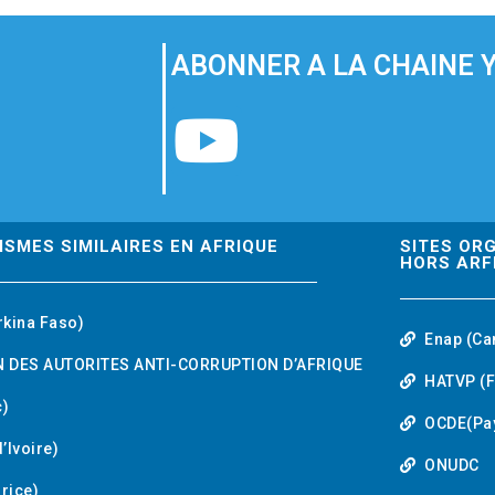
ABONNER A LA CHAINE 
Y
o
u
ISMES SIMILAIRES EN AFRIQUE
SITES OR
HORS ARF
t
rkina Faso)
Enap (Ca
u
 DES AUTORITES ANTI-CORRUPTION D’AFRIQUE
HATVP (F
b
)
OCDE(Pa
’Ivoire)
e
ONUDC
urice)