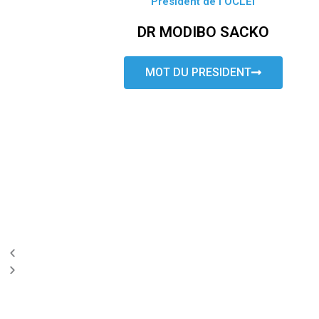
Président de l’OCLEI
DR MODIBO SACKO
MOT DU PRESIDENT
P
N
r
e
e
x
v
t