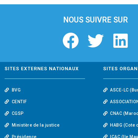
i
o
u
NOUS SUIVRE SUR
s
F
T
L
a
w
i
c
i
n
SITES EXTERNES NATIONAUX
SITES ORGAN
e
t
k
BVG
ASCE-LC (Bu
b
t
e
CENTIF
ASSOCIATION
o
e
d
CGSP
CNAC (Maroc
Ministère de la justice
HABG (Cote d
o
r
i
Présidence
ICAC (Ile Ma