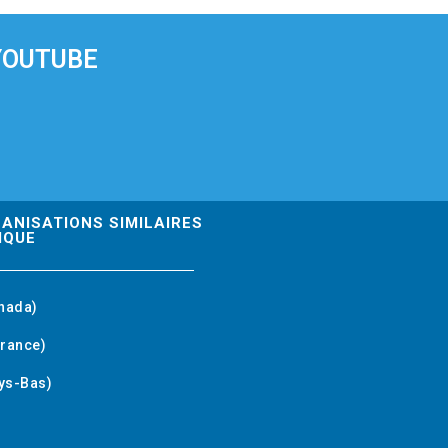
YOUTUBE
GANISATIONS SIMILAIRES
IQUE
nada)
rance)
ys-Bas)