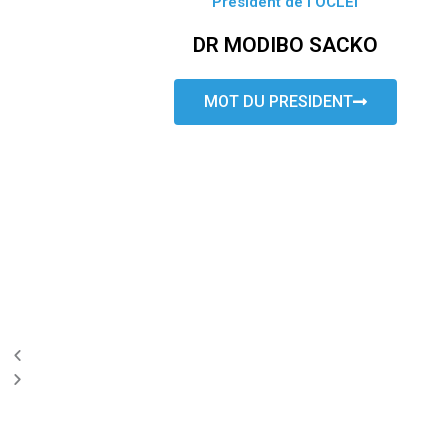
Président de l’OCLEI
DR MODIBO SACKO
MOT DU PRESIDENT
P
N
r
e
e
x
v
t