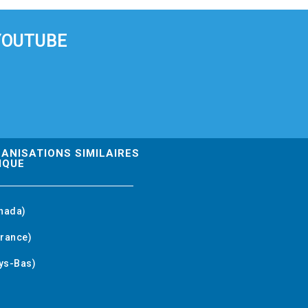
YOUTUBE
GANISATIONS SIMILAIRES
IQUE
nada)
rance)
ys-Bas)