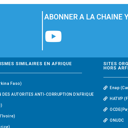
ABONNER A LA CHAINE 
Y
o
u
ISMES SIMILAIRES EN AFRIQUE
SITES OR
HORS ARF
t
rkina Faso)
Enap (Ca
u
 DES AUTORITES ANTI-CORRUPTION D’AFRIQUE
HATVP (F
b
)
OCDE(Pa
’Ivoire)
e
ONUDC
urice)