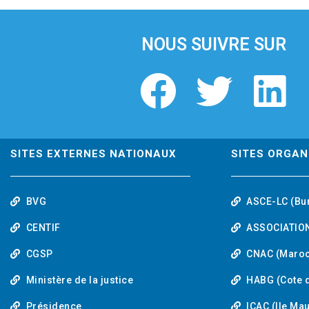
i
o
u
NOUS SUIVRE SUR
s
F
T
L
a
w
i
c
i
n
SITES EXTERNES NATIONAUX
SITES ORGAN
e
t
k
BVG
ASCE-LC (Bu
b
t
e
CENTIF
ASSOCIATION
o
e
d
CGSP
CNAC (Maroc
Ministère de la justice
HABG (Cote d
o
r
i
Présidence
ICAC (Ile Ma