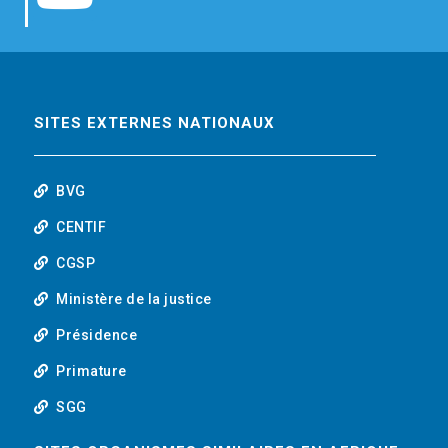
b
t
e
o
o
e
d
u
o
r
i
t
SITES EXTERNES NATIONAUX
k
n
u
BVG
b
CENTIF
CGSP
e
Ministère de la justice
Présidence
Primature
SGG