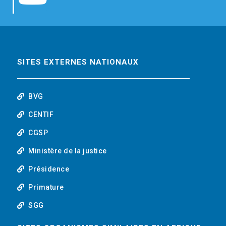
b
t
e
o
o
e
d
u
o
r
i
t
SITES EXTERNES NATIONAUX
k
n
u
BVG
b
CENTIF
CGSP
e
Ministère de la justice
Présidence
Primature
SGG