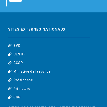
b
t
e
o
o
e
d
u
o
r
i
t
SITES EXTERNES NATIONAUX
k
n
u
BVG
b
CENTIF
CGSP
e
Ministère de la justice
Présidence
Primature
SGG