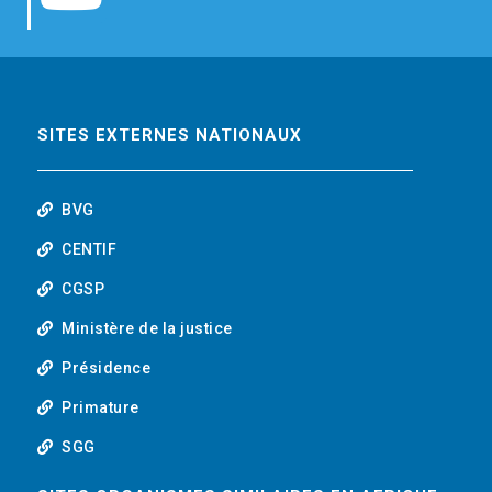
b
t
e
o
o
e
d
u
o
r
i
t
SITES EXTERNES NATIONAUX
k
n
u
BVG
b
CENTIF
CGSP
e
Ministère de la justice
Présidence
Primature
SGG