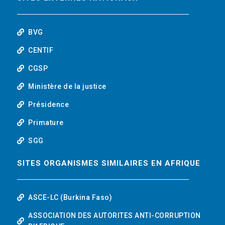
o
r
i
t
k
n
u
BVG
b
CENTIF
CGSP
e
Ministère de la justice
Présidence
Primature
SGG
SITES ORGANISMES SIMILAIRES EN AFRIQUE
ASCE-LC (Burkina Faso)
ASSOCIATION DES AUTORITES ANTI-CORRUPTION