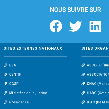
NOUS SUIVRE SUR
F
T
L
a
w
i
c
i
n
SITES EXTERNES NATIONAUX
SITES ORGAN
e
t
k
BVG
ASCE-LC (Bu
b
t
e
CENTIF
ASSOCIATION
o
e
d
CGSP
CNAC (Maroc
Ministère de la justice
HABG (Cote d
o
r
i
Présidence
ICAC (Ile Ma