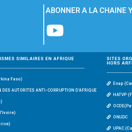
ABONNER A LA CHAINE 
Y
o
u
ISMES SIMILAIRES EN AFRIQUE
SITES OR
HORS ARF
t
rkina Faso)
Enap (Ca
u
 DES AUTORITES ANTI-CORRUPTION D’AFRIQUE
HATVP (F
b
)
OCDE(Pa
’Ivoire)
e
ONUDC
urice)
UPAC (C