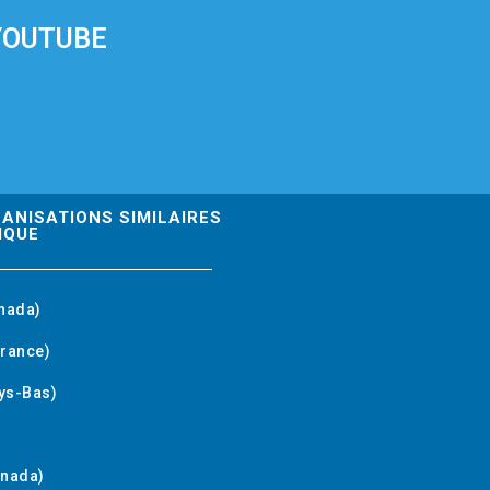
YOUTUBE
GANISATIONS SIMILAIRES
IQUE
nada)
rance)
ys-Bas)
anada)