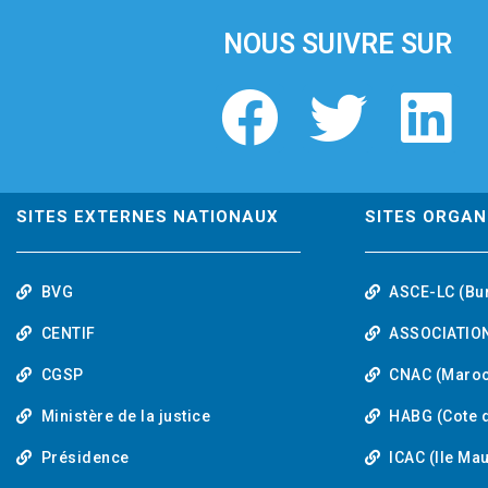
NOUS SUIVRE SUR
F
T
L
a
w
i
c
i
n
SITES EXTERNES NATIONAUX
SITES ORGAN
e
t
k
BVG
ASCE-LC (Bu
b
t
e
CENTIF
ASSOCIATION
o
e
d
CGSP
CNAC (Maroc
Ministère de la justice
HABG (Cote d
o
r
i
Présidence
ICAC (Ile Ma