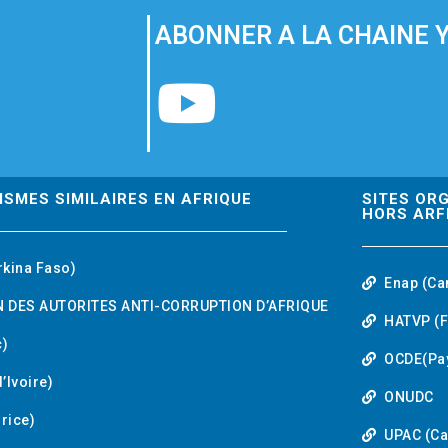
ABONNER A LA CHAINE 
Y
o
u
ISMES SIMILAIRES EN AFRIQUE
SITES OR
HORS ARF
t
rkina Faso)
Enap (Ca
u
 DES AUTORITES ANTI-CORRUPTION D’AFRIQUE
HATVP (F
b
)
OCDE(Pa
’Ivoire)
e
ONUDC
urice)
UPAC (C