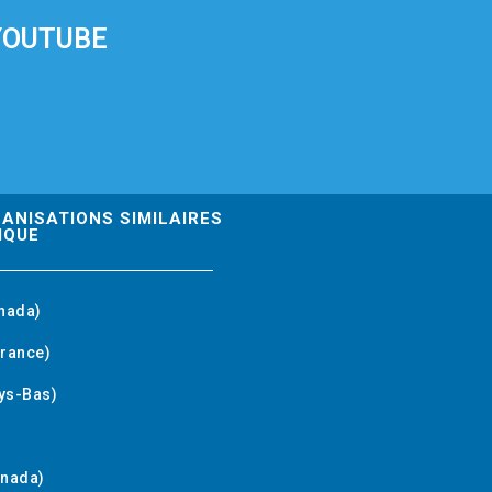
YOUTUBE
GANISATIONS SIMILAIRES
IQUE
nada)
rance)
ys-Bas)
anada)