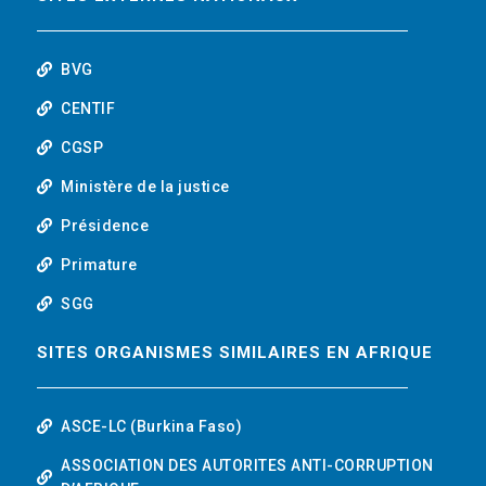
o
r
i
t
k
n
u
BVG
b
CENTIF
CGSP
e
Ministère de la justice
Présidence
Primature
SGG
SITES ORGANISMES SIMILAIRES EN AFRIQUE
ASCE-LC (Burkina Faso)
ASSOCIATION DES AUTORITES ANTI-CORRUPTION