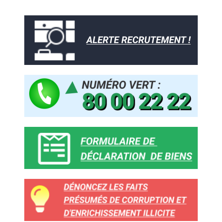
Aller
Rechercher :
au
contenu