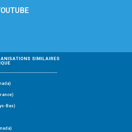
YOUTUBE
GANISATIONS SIMILAIRES
IQUE
nada)
rance)
ys-Bas)
anada)