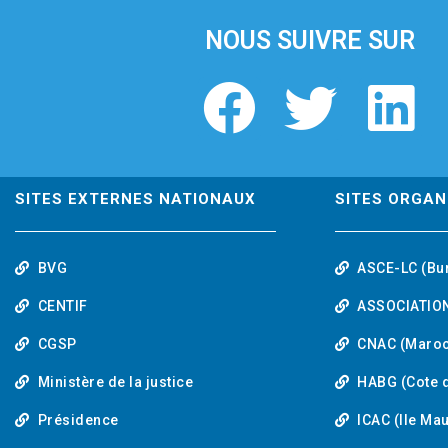
NOUS SUIVRE SUR
F
T
L
a
w
i
c
i
n
SITES EXTERNES NATIONAUX
SITES ORGAN
e
t
k
BVG
ASCE-LC (Bu
b
t
e
CENTIF
ASSOCIATION
o
e
d
CGSP
CNAC (Maroc
Ministère de la justice
HABG (Cote d
o
r
i
Présidence
ICAC (Ile Ma