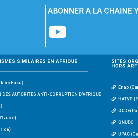
ABONNER A LA CHAINE 
Y
o
u
ISMES SIMILAIRES EN AFRIQUE
SITES OR
HORS ARF
t
rkina Faso)
Enap (Ca
u
 DES AUTORITES ANTI-CORRUPTION D’AFRIQUE
HATVP (F
b
)
OCDE(Pa
’Ivoire)
e
ONUDC
urice)
UPAC (C