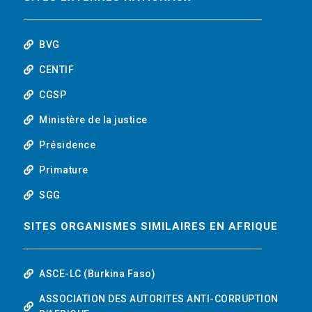
o
r
i
t
k
n
u
BVG
b
CENTIF
CGSP
e
Ministère de la justice
Présidence
Primature
SGG
SITES ORGANISMES SIMILAIRES EN AFRIQUE
ASCE-LC (Burkina Faso)
ASSOCIATION DES AUTORITES ANTI-CORRUPTION