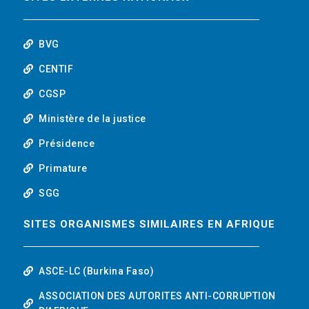
o
r
i
t
k
n
u
BVG
b
CENTIF
CGSP
e
Ministère de la justice
Présidence
Primature
SGG
SITES ORGANISMES SIMILAIRES EN AFRIQUE
ASCE-LC (Burkina Faso)
ASSOCIATION DES AUTORITES ANTI-CORRUPTION