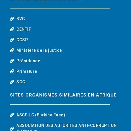
o
r
i
t
k
n
u
BVG
b
CENTIF
CGSP
e
Ministère de la justice
Présidence
Primature
SGG
SITES ORGANISMES SIMILAIRES EN AFRIQUE
ASCE-LC (Burkina Faso)
ASSOCIATION DES AUTORITES ANTI-CORRUPTION