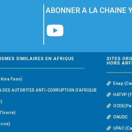
ABONNER A LA CHAINE 
Y
o
u
ISMES SIMILAIRES EN AFRIQUE
SITES OR
HORS ARF
t
rkina Faso)
Enap (Ca
u
 DES AUTORITES ANTI-CORRUPTION D’AFRIQUE
HATVP (F
b
)
OCDE(Pa
’Ivoire)
e
ONUDC
urice)
UPAC (C