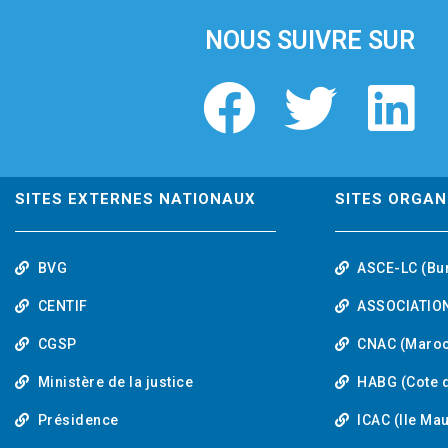
NOUS SUIVRE SUR
F
T
L
a
w
i
c
i
n
SITES EXTERNES NATIONAUX
SITES ORGAN
e
t
k
BVG
ASCE-LC (Bu
b
t
e
CENTIF
ASSOCIATION
o
e
d
CGSP
CNAC (Maroc
Ministère de la justice
HABG (Cote d
o
r
i
Présidence
ICAC (Ile Ma