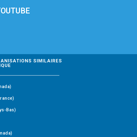
YOUTUBE
GANISATIONS SIMILAIRES
IQUE
nada)
rance)
ys-Bas)
anada)