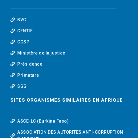
o
r
i
t
k
n
u
BVG
b
CENTIF
CGSP
e
Ministère de la justice
Présidence
Primature
SGG
SITES ORGANISMES SIMILAIRES EN AFRIQUE
ASCE-LC (Burkina Faso)
ASSOCIATION DES AUTORITES ANTI-CORRUPTION