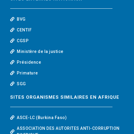
o
r
i
t
k
n
u
BVG
b
CENTIF
CGSP
e
Ministère de la justice
Présidence
Primature
SGG
SITES ORGANISMES SIMILAIRES EN AFRIQUE
ASCE-LC (Burkina Faso)
ASSOCIATION DES AUTORITES ANTI-CORRUPTION