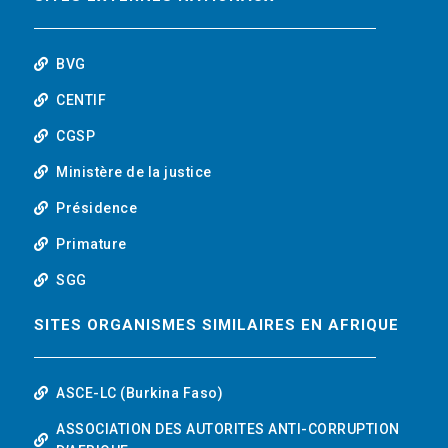
o
r
i
t
k
n
u
BVG
b
CENTIF
CGSP
e
Ministère de la justice
Présidence
Primature
SGG
SITES ORGANISMES SIMILAIRES EN AFRIQUE
ASCE-LC (Burkina Faso)
ASSOCIATION DES AUTORITES ANTI-CORRUPTION