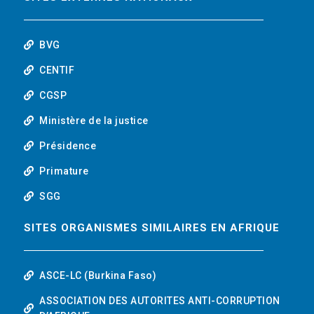
o
r
i
t
k
n
u
BVG
b
CENTIF
CGSP
e
Ministère de la justice
Présidence
Primature
SGG
SITES ORGANISMES SIMILAIRES EN AFRIQUE
ASCE-LC (Burkina Faso)
ASSOCIATION DES AUTORITES ANTI-CORRUPTION